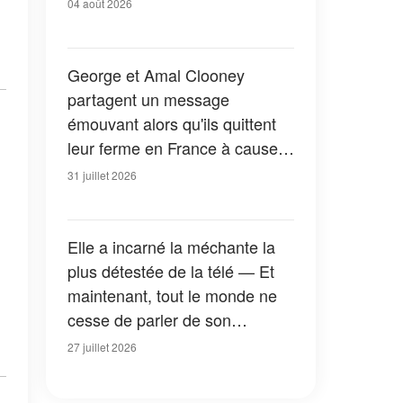
04 août 2026
George et Amal Clooney
partagent un message
émouvant alors qu'ils quittent
leur ferme en France à cause
des feux de forêt — Tous les
31 juillet 2026
détails
Elle a incarné la méchante la
plus détestée de la télé — Et
maintenant, tout le monde ne
cesse de parler de son
apparition dans la nouvelle
27 juillet 2026
version de « La Petite Maison
dans la prairie » — Photos