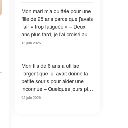
tournant radical après ça
Mon mari m'a quittée pour une
fille de 25 ans parce que j'avais
l'air « trop fatiguée » – Deux
ans plus tard, je l'ai croisé au
r
supermarché, avec le karma à
15 juin 2026
ses côtés
Mon fils de 6 ans a utilisé
l'argent que lui avait donné la
petite souris pour aider une
inconnue – Quelques jours plus
tard, une valise rouge est
02 juin 2026
apparue sur notre perron