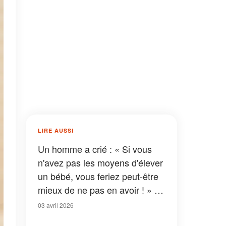
LIRE AUSSI
Un homme a crié : « Si vous
n'avez pas les moyens d'élever
un bébé, vous feriez peut-être
mieux de ne pas en avoir ! » à
une infirmière en larmes dans
03 avril 2026
une épicerie et ma vie a pris un