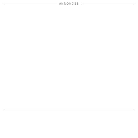
ANNONCES
"J'ai acheté plein de choses chères,
mais je les ai toutes achetées pour ma