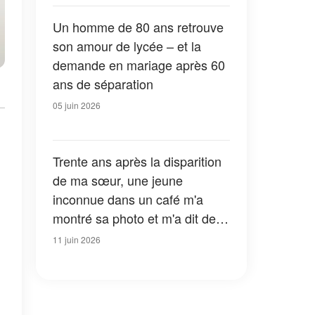
message qui m’a fait trembler
les mains
Un homme de 80 ans retrouve
son amour de lycée – et la
demande en mariage après 60
ans de séparation
05 juin 2026
Trente ans après la disparition
de ma sœur, une jeune
inconnue dans un café m'a
montré sa photo et m'a dit de la
suivre – Ce que j'ai découvert
11 juin 2026
ensuite m'a fait pâlir