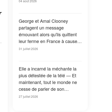
04 août 2026
r
George et Amal Clooney
partagent un message
émouvant alors qu'ils quittent
leur ferme en France à cause
des feux de forêt — Tous les
31 juillet 2026
détails
Elle a incarné la méchante la
plus détestée de la télé — Et
maintenant, tout le monde ne
cesse de parler de son
apparition dans la nouvelle
27 juillet 2026
version de « La Petite Maison
dans la prairie » — Photos