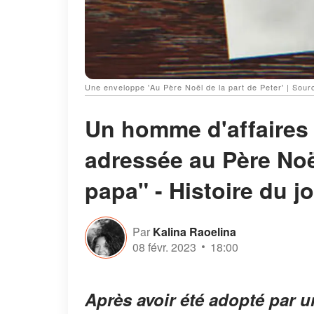
Une enveloppe 'Au Père Noël de la part de Peter' | So
Un homme d'affaires li
adressée au Père Noë
papa" - Histoire du j
Par
Kalina Raoelina
08 févr. 2023
18:00
Après avoir été adopté par u