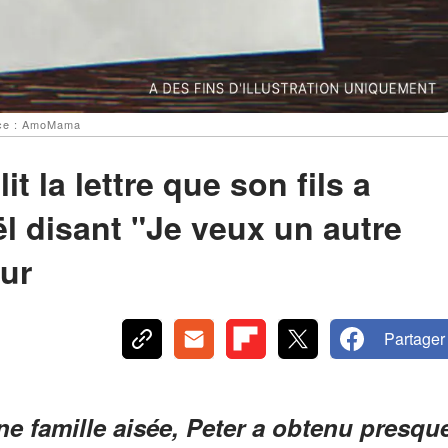
urce : AmoMama
t la lettre que son fils a
l disant "Je veux un autre
our
Partager
ne famille aisée, Peter a obtenu presqu