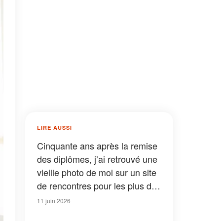
LIRE AUSSI
Cinquante ans après la remise
des diplômes, j’ai retrouvé une
vieille photo de moi sur un site
de rencontres pour les plus de
60 ans – Mon premier amour
11 juin 2026
l’avait publiée avec un