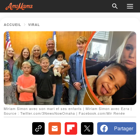
ACCUEIL
VIRAL
Miriam Simon avec son mari et ses enfants | Miriam Simon avec Ezra |
Source : Twitter.com/3NewsNowOmaha | Facebook.com/Mir Renée
Partager