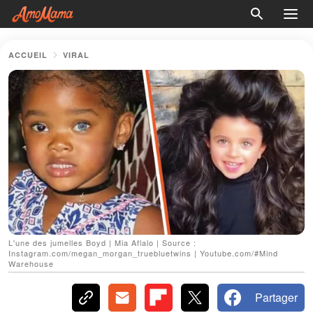
ACCUEIL
VIRAL
L'une des jumelles Boyd | Mia Aflalo | Source :
Instagram.com/megan_morgan_truebluetwins | Youtube.com/#Mind
Warehouse
Partager