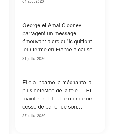
04 août 2026
George et Amal Clooney
partagent un message
émouvant alors qu'ils quittent
leur ferme en France à cause
des feux de forêt — Tous les
31 juillet 2026
détails
Elle a incarné la méchante la
plus détestée de la télé — Et
maintenant, tout le monde ne
cesse de parler de son
apparition dans la nouvelle
27 juillet 2026
version de « La Petite Maison
dans la prairie » — Photos