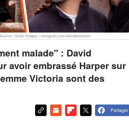
 Source : Getty Images | instagram.com/davidbeckham
ment malade" : David
r avoir embrassé Harper sur
a femme Victoria sont des
Partager