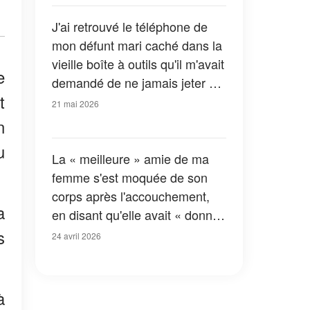
sans voix
J'ai retrouvé le téléphone de
mon défunt mari caché dans la
vieille boîte à outils qu'il m'avait
e
demandé de ne jamais jeter –
t
La dernière vidéo qu'il y avait
21 mai 2026
enregistrée datait de la veille
n
de son décès
u
La « meilleure » amie de ma
femme s'est moquée de son
corps après l'accouchement,
a
en disant qu'elle avait « donné
toute sa beauté au bébé » – Je
s
24 avril 2026
me suis assuré qu'elle le
regrette
à