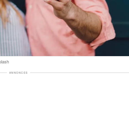
plash
ANNONCES