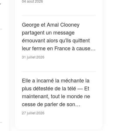
04 août 2026
George et Amal Clooney
partagent un message
émouvant alors qu'ils quittent
leur ferme en France à cause
des feux de forêt — Tous les
31 juillet 2026
détails
Elle a incarné la méchante la
plus détestée de la télé — Et
maintenant, tout le monde ne
cesse de parler de son
apparition dans la nouvelle
27 juillet 2026
version de « La Petite Maison
dans la prairie » — Photos