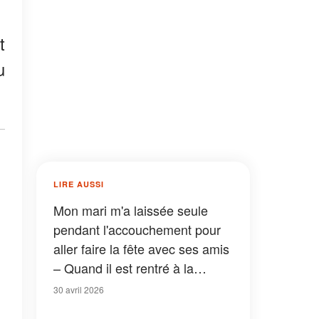
t
u
LIRE AUSSI
Mon mari m'a laissée seule
pendant l'accouchement pour
aller faire la fête avec ses amis
– Quand il est rentré à la
maison, ce qu'a fait sa grand-
30 avril 2026
mère de 90 ans m'a laissée