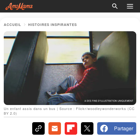
ACCUEIL
HISTOIRES INSPIRANTES
Un enfant assis dans un bus | Source : Flickr/woodleywonderworks (CC
BY 2.0)
Partager