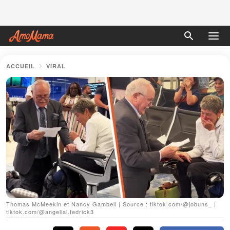
ACCUEIL
VIRAL
Thomas McMeekin et Nancy Gambell | Source : tiktok.com/@jobuns_ |
tiktok.com/@angelial.fedrick3