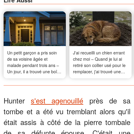
Un petit garçon a pris soin
J'ai recueilli un chien errant
de sa voisine âgée et
chez moi – Quand je lui ai
malade pendant trois ans –
retiré son collier usé pour le
Un jour, il a trouvé une boîte
remplacer, j'ai trouvé une
qu’elle lui avait laissée dans
note qui m'a fait pâlir
sa cour
Hunter
s'est agenouillé
près de sa
tombe et a été vu tremblant alors qu'il
était assis à côté de la pierre tombale
de sa défunte épouse. C'était une