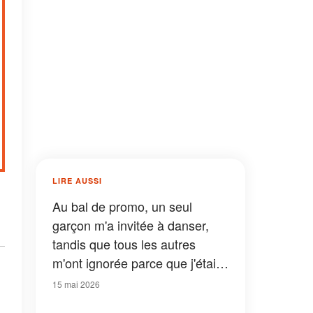
LIRE AUSSI
Au bal de promo, un seul
garçon m'a invitée à danser,
tandis que tous les autres
m'ont ignorée parce que j'étais
en fauteuil roulant - Le
15 mai 2026
lendemain matin, un policier a