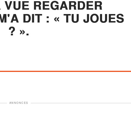
A VUE REGARDER
'A DIT : « TU JOUES
? ».
ANNONCES