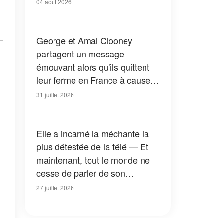
04 août 2026
George et Amal Clooney
partagent un message
émouvant alors qu'ils quittent
leur ferme en France à cause
des feux de forêt — Tous les
31 juillet 2026
détails
Elle a incarné la méchante la
plus détestée de la télé — Et
maintenant, tout le monde ne
cesse de parler de son
apparition dans la nouvelle
27 juillet 2026
version de « La Petite Maison
dans la prairie » — Photos