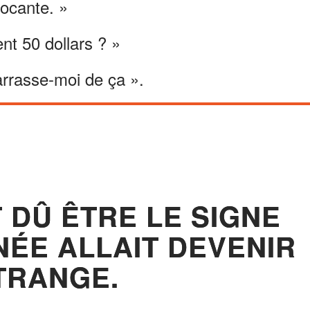
rocante. »
ent 50 dollars ? »
arrasse-moi de ça ».
 DÛ ÊTRE LE SIGNE
NÉE ALLAIT DEVENIR
TRANGE.