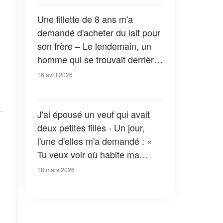
frappé à ma porte et m'a révélé
la vérité à son sujet
Une fillette de 8 ans m'a
demandé d'acheter du lait pour
son frère – Le lendemain, un
homme qui se trouvait derrière
elle dans la file d'attente s'est
16 avril 2026
présenté chez moi
J'ai épousé un veuf qui avait
deux petites filles - Un jour,
l'une d'elles m'a demandé : «
Tu veux voir où habite ma
maman ? », puis elle m'a
18 mars 2026
conduite jusqu'à la porte du
sous-sol