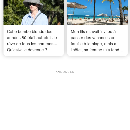
Cette bombe blonde des
Mon fils m'avait invitée à
années 80 était autrefois le
passer des vacances en
rêve de tous les hommes –
famille à la plage, mais à
Qu'est-elle devenue ?
l'hôtel, sa femme m'a tendu
une liste en me disant : «
C'est pour ça qu'on t'a
emmenée »
ANNONCES