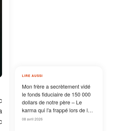
LIRE AUSSI
Mon frère a secrètement vidé
le fonds fiduciaire de 150 000
c
dollars de notre père – Le
a
karma qui l'a frappé lors de la
lecture du testament a laissé
c
08 avril 2026
tout le monde bouche bée