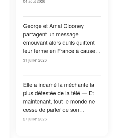
04 août 2026
George et Amal Clooney
partagent un message
émouvant alors qu'ils quittent
leur ferme en France à cause
des feux de forêt — Tous les
31 juillet 2026
détails
Elle a incarné la méchante la
plus détestée de la télé — Et
maintenant, tout le monde ne
cesse de parler de son
apparition dans la nouvelle
27 juillet 2026
version de « La Petite Maison
dans la prairie » — Photos