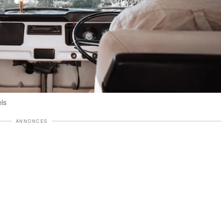
els
ANNONCES