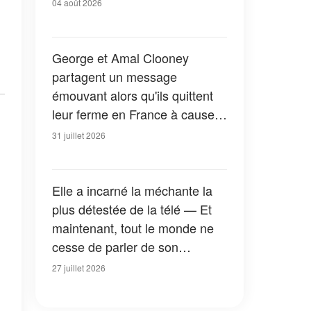
04 août 2026
George et Amal Clooney
partagent un message
émouvant alors qu'ils quittent
leur ferme en France à cause
des feux de forêt — Tous les
31 juillet 2026
détails
Elle a incarné la méchante la
plus détestée de la télé — Et
maintenant, tout le monde ne
cesse de parler de son
apparition dans la nouvelle
27 juillet 2026
version de « La Petite Maison
dans la prairie » — Photos