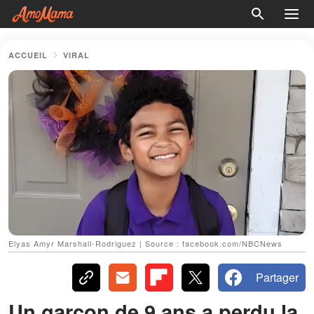
ACCUEIL
VIRAL
Elyas Amyr Marshall-Rodriguez | Source : facebook.com/NBCNews
Partager
Un garçon de 9 ans a perdu la