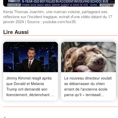
Kenia Thomas Joachim, une maman voisine, partageant ses
réflexions sur l'incident tragique, extrait d'une vidéo datant du 17
janvier 2024 | Source : youtube.com/fox35.
Lire Aussi
Jimmy Kimmel réagit après
Le nouveau directeur voulait
que Donald et Melania
se débarrasser du chien
Trump ont demandé son
errant de l'ancienne école
licenciement, déclenchant un
parce qu'il « ternissait
débat en ligne
l'image » de l'établissement
– Il était loin de se douter à
quel point il allait le regretter