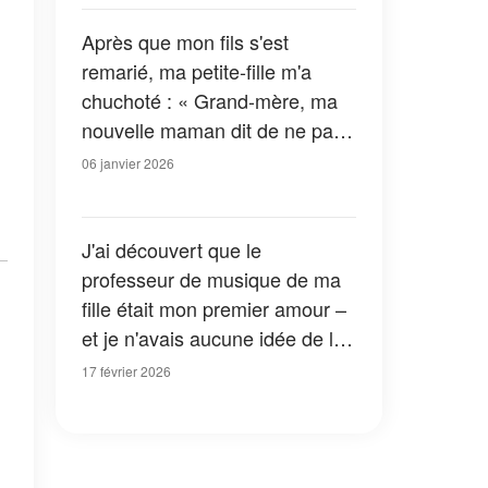
Après que mon fils s'est
remarié, ma petite-fille m'a
chuchoté : « Grand-mère, ma
nouvelle maman dit de ne pas
parler de certaines choses à
06 janvier 2026
papa » — J'ai compris que je
devais découvrir de quoi elle
parlait
J'ai découvert que le
professeur de musique de ma
fille était mon premier amour –
et je n'avais aucune idée de la
raison pour laquelle il essayait
17 février 2026
d'être là pour elle