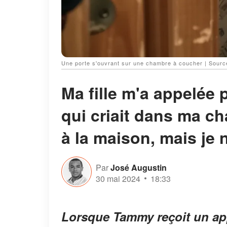
Une porte s'ouvrant sur une chambre à coucher | Sourc
Ma fille m'a appelée
qui criait dans ma ch
à la maison, mais je 
Par
José Augustin
30 mai 2024
18:33
Lorsque Tammy reçoit un appe