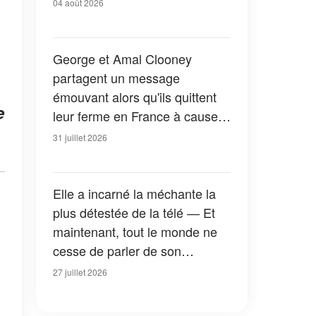
04 août 2026
George et Amal Clooney
partagent un message
émouvant alors qu'ils quittent
e
leur ferme en France à cause
des feux de forêt — Tous les
31 juillet 2026
détails
Elle a incarné la méchante la
plus détestée de la télé — Et
maintenant, tout le monde ne
cesse de parler de son
apparition dans la nouvelle
27 juillet 2026
version de « La Petite Maison
dans la prairie » — Photos