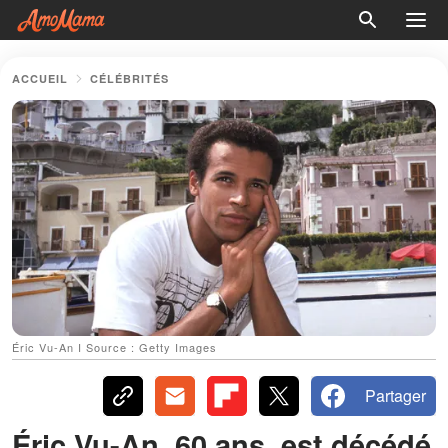
ACCUEIL
CÉLÉBRITÉS
Éric Vu-An I Source : Getty Images
Partager
Éric Vu-An, 60 ans, est décédé