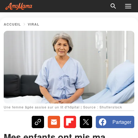
ACCUEIL
VIRAL
Une femme âgée assise sur un lit d'hôpital | Source : Shutterstock
Partager
Mes enfants ont mis ma