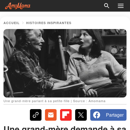
ACCUEIL
HISTOIRES INSPIRANTES
Une grand-mère parlant à sa petite-fille | Source : Amomama
Partager
Une grand-mère demande à sa