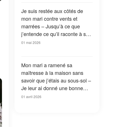
Je suis restée aux côtés de
mon mari contre vents et
marrées – Jusqu’à ce que
j’entende ce qu’il raconte à ses
amis à mon sujet
01 mai 2026
Mon mari a ramené sa
maîtresse à la maison sans
savoir que j’étais au sous-sol –
Je leur ai donné une bonne
leçon à tous les deux
01 avril 2026