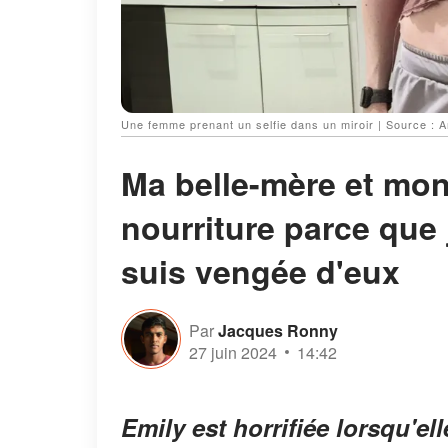
Une femme prenant un selfie dans un miroir | Source 
Ma belle-mère et mon
nourriture parce que 
suis vengée d'eux
Par
Jacques Ronny
27 juin 2024
14:42
Emily est horrifiée lorsqu'el