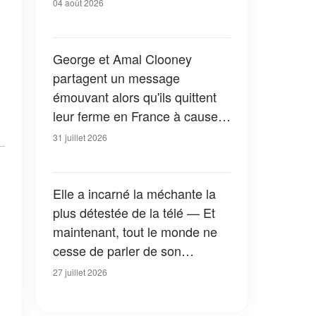
04 août 2026
George et Amal Clooney
partagent un message
émouvant alors qu'ils quittent
leur ferme en France à cause
des feux de forêt — Tous les
31 juillet 2026
détails
Elle a incarné la méchante la
plus détestée de la télé — Et
maintenant, tout le monde ne
cesse de parler de son
apparition dans la nouvelle
27 juillet 2026
version de « La Petite Maison
dans la prairie » — Photos