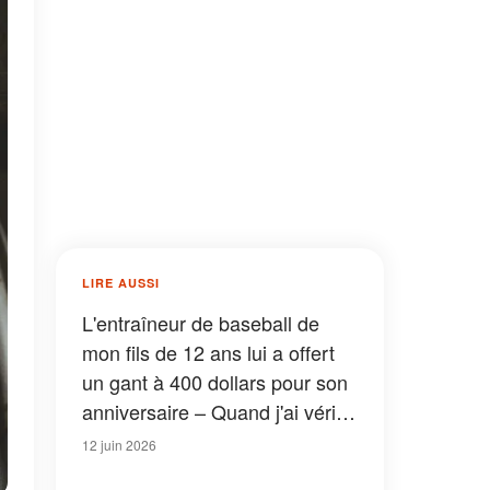
LIRE AUSSI
L'entraîneur de baseball de
mon fils de 12 ans lui a offert
un gant à 400 dollars pour son
anniversaire – Quand j'ai vérifié
la doublure, j'en ai eu le souffle
12 juin 2026
coupé