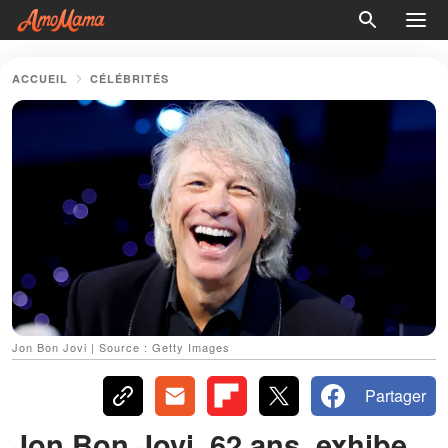
ACCUEIL
CÉLÉBRITÉS
Jon Bon Jovi | Source : Getty Images
Partager
Jon Bon Jovi, 62 ans, exhibe