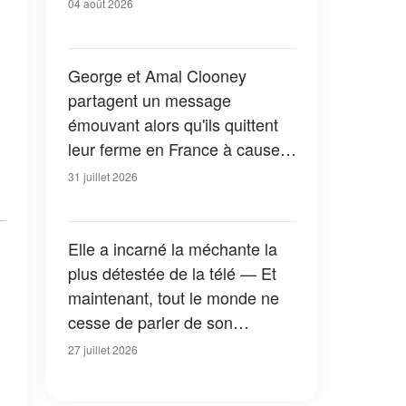
04 août 2026
George et Amal Clooney
partagent un message
émouvant alors qu'ils quittent
leur ferme en France à cause
des feux de forêt — Tous les
31 juillet 2026
détails
Elle a incarné la méchante la
plus détestée de la télé — Et
maintenant, tout le monde ne
cesse de parler de son
apparition dans la nouvelle
27 juillet 2026
version de « La Petite Maison
dans la prairie » — Photos