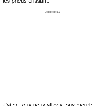
les pneus crissant.
ANNONCES
J'ai cru que nous allions tous mourir