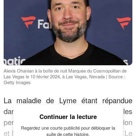
Alexis Ohanian à la boîte de nuit Marquee du Cosmopolitan de
Las Vegas le 10 février 2024, à Las Vegas, Nevada | Source :
Getty Images
La maladie de Lyme étant répandue
dans les zones fréquentées par les
Continuer la lecture
personnes fortunées, la compréhension
Regardez une courte publicité pour débloquer la
et la prévention deviennent cruciales. Le
suite de cette histoire.