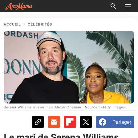
ACCUEIL
CÉLÉBRITÉS
Serena Williams et son mari Alexis Ohanian | Source : Getty Images
Partager
Le mari de Serena Williams