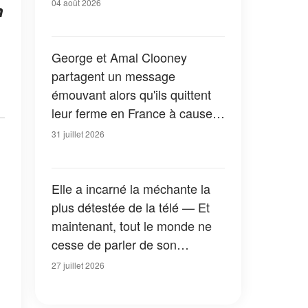
04 août 2026
n
George et Amal Clooney
partagent un message
émouvant alors qu'ils quittent
leur ferme en France à cause
des feux de forêt — Tous les
31 juillet 2026
détails
Elle a incarné la méchante la
plus détestée de la télé — Et
maintenant, tout le monde ne
cesse de parler de son
apparition dans la nouvelle
27 juillet 2026
version de « La Petite Maison
dans la prairie » — Photos