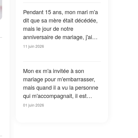
t'ai épousée. »
Pendant 15 ans, mon mari m'a
dit que sa mère était décédée,
mais le jour de notre
anniversaire de mariage, j'ai
découvert la vérité choquante
11 juin 2026
qui se cachait sous son lit
d'hôpital
Mon ex m'a invitée à son
mariage pour m'embarrasser,
mais quand il a vu la personne
qui m'accompagnait, il est
devenu pâle et a murmuré : «
01 juin 2026
Tu m'avais promis de ne jamais
lui dire. »