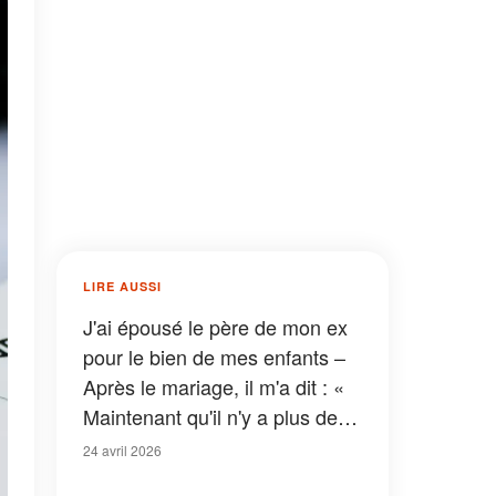
LIRE AUSSI
J'ai épousé le père de mon ex
pour le bien de mes enfants –
Après le mariage, il m'a dit : «
Maintenant qu'il n'y a plus de
retour en arrière possible, je
24 avril 2026
peux enfin te dire pourquoi je