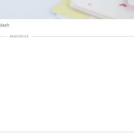
plash
ANNONCES