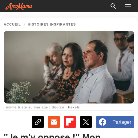
ACCUEIL
HISTOIRES INSPIRANTES
Femme triste au mariage | Source : Pexels
Partager
"Je m'y oppose !" Mon