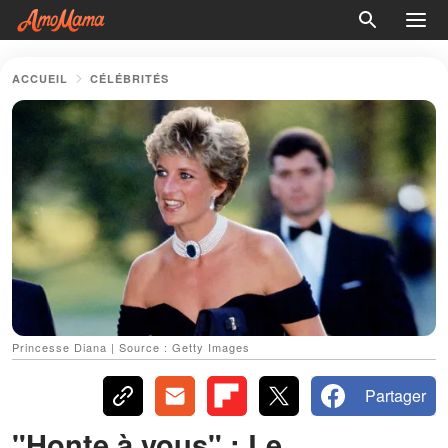
ACCUEIL
CÉLÉBRITÉS
Princesse Diana | Source : Getty Images
Partager
"Honte à vous" : Le