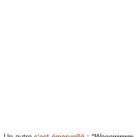
Un autre
s'est émerveillé
: "Wooowwww