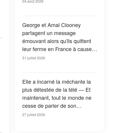
04 août 2026
George et Amal Clooney
partagent un message
émouvant alors qu'ils quittent
leur ferme en France à cause
des feux de forêt — Tous les
31 juillet 2026
détails
Elle a incarné la méchante la
plus détestée de la télé — Et
maintenant, tout le monde ne
cesse de parler de son
apparition dans la nouvelle
27 juillet 2026
version de « La Petite Maison
dans la prairie » — Photos