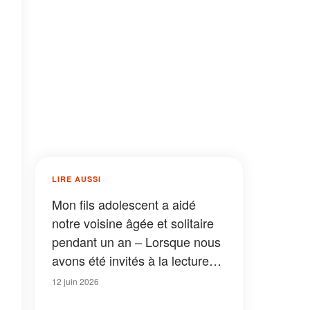
LIRE AUSSI
Mon fils adolescent a aidé
notre voisine âgée et solitaire
pendant un an – Lorsque nous
avons été invités à la lecture
finale de son testament, sa
12 juin 2026
famille s’est moquée de lui
à