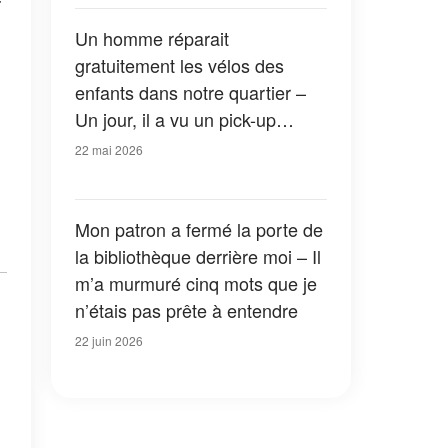
jusqu’à ce que l’avocat ouvre la
dernière enveloppe
Un homme réparait
gratuitement les vélos des
enfants dans notre quartier –
Un jour, il a vu un pick-up
flambant neuf garé devant chez
22 mai 2026
lui
Mon patron a fermé la porte de
la bibliothèque derrière moi – Il
m’a murmuré cinq mots que je
n’étais pas prête à entendre
22 juin 2026