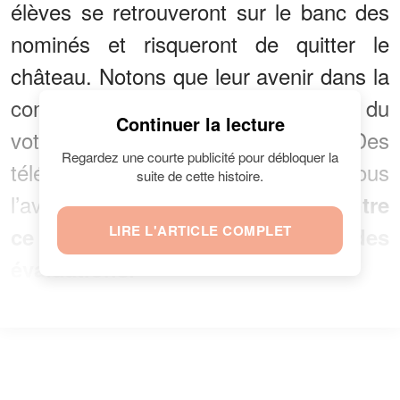
élèves se retrouveront sur le banc des
nominés et risqueront de quitter le
château. Notons que leur avenir dans la
compétition dépendra uniquement du
Continuer la lecture
vote des téléspectateurs. Des
Regardez une courte publicité pour débloquer la
téléspectateurs qui, comme nous
suite de cette histoire.
l’avons dit précédemment, sont
contre
LIRE L'ARTICLE COMPLET
ce nouveau processus des
évaluations.