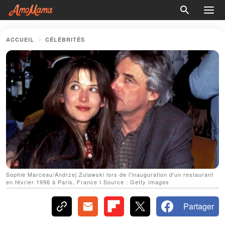
ACCUEIL
CÉLÉBRITÉS
Sophie Marceau/Andrzej Zulawski lors de l'inauguration d'un restaurant
en février 1996 à Paris, France I Source : Getty Images
Partager