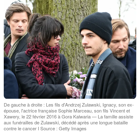
De gauche à droite : Les fils d'Andrzej Zulawski, Ignacy, son ex-
épouse, l'actrice française Sophie Marceau, son fils Vincent et
Xawery, le 22 février 2016 à Gora Kalwaria — La famille assiste
aux funérailles de Zulawski, décédé après une longue bataille
contre le cancer I Source : Getty Images