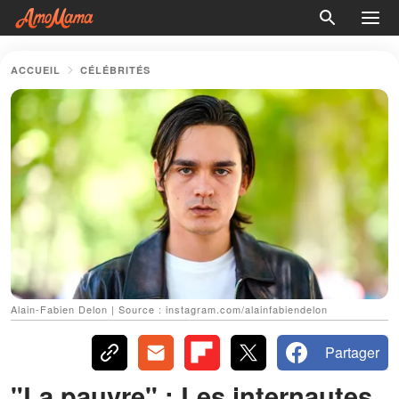
ACCUEIL
CÉLÉBRITÉS
Alain-Fabien Delon | Source : instagram.com/alainfabiendelon
Partager
"La pauvre" : Les internautes