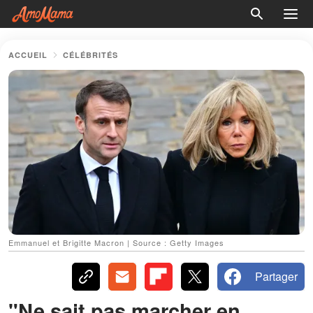
ACCUEIL
CÉLÉBRITÉS
Emmanuel et Brigitte Macron | Source : Getty Images
Partager
"Ne sait pas marcher en