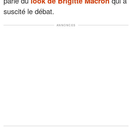
parlé du
qui a
look de Brigitte Macron
suscité le débat.
ANNONCES