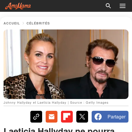
ACCUEIL
CÉLÉBRITÉS
Johnny Hallyday et Laeticia Hallyday | Source : Getty Images
Partager
Laeticia Hallyday ne pourra