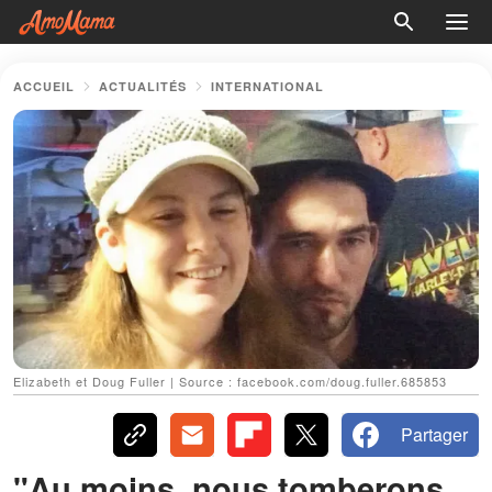
ACCUEIL
ACTUALITÉS
INTERNATIONAL
Elizabeth et Doug Fuller | Source : facebook.com/doug.fuller.685853
Partager
"Au moins, nous tomberons