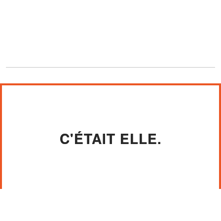
C'ÉTAIT ELLE.
Une petite fille, qui n'avait pas plus de