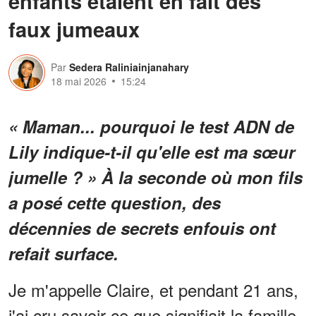
enfants étaient en fait des
faux jumeaux
Par
Sedera Raliniainjanahary
18 mai 2026
15:24
« Maman... pourquoi le test ADN de
Lily indique-t-il qu'elle est ma sœur
jumelle ? » À la seconde où mon fils
a posé cette question, des
décennies de secrets enfouis ont
refait surface.
Je m'appelle Claire, et pendant 21 ans,
j'ai cru savoir ce que signifiait la famille.