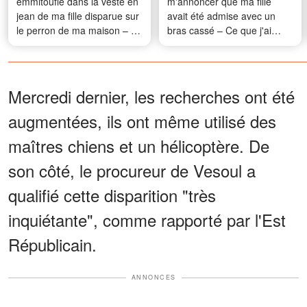
emmitouflé dans la veste en
m'annoncer que ma fille
jean de ma fille disparue sur
avait été admise avec un
le perron de ma maison – Le
bras cassé – Ce que j'ai
mot effrayant que j'ai sorti de
découvert là-bas m'a coupé
la poche m'a fait trembler les
le souffle
mains
Mercredi dernier, les recherches ont été
augmentées, ils ont même utilisé des
maîtres chiens et un hélicoptère. De
son côté, le procureur de Vesoul a
qualifié cette disparition "très
inquiétante", comme rapporté par l'Est
Républicain.
ANNONCES