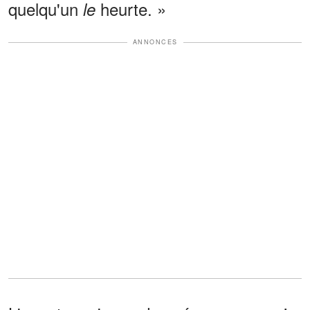
quelqu'un
heurte. »
le
ANNONCES