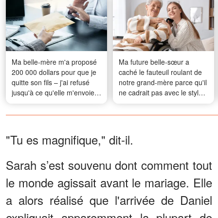
Ma belle-mère m'a proposé
Ma future belle-sœur a
200 000 dollars pour que je
caché le fauteuil roulant de
quitte son fils – j'ai refusé
notre grand-mère parce qu'il
jusqu'à ce qu'elle m'envoie
ne cadrait pas avec le style
une photo qui a tout changé
du mariage – Ce que grand-
mère a fait ensuite a stupéfié
tout le monde
"Tu es magnifique," dit-il.
Sarah s’est souvenu dont comment tout
le monde agissait avant le mariage. Elle
a alors réalisé que l'arrivée de Daniel
expliquait apparemment la plupart de