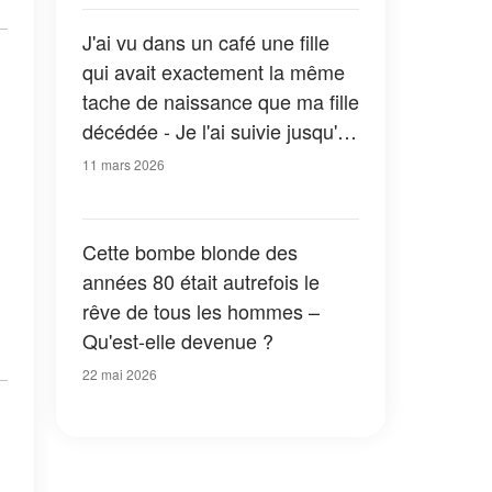
J'ai vu dans un café une fille
qui avait exactement la même
tache de naissance que ma fille
décédée - Je l'ai suivie jusqu'à
chez elle et je suis restée figée
11 mars 2026
quand j'ai vu la femme qu'elle
appelait maman
Cette bombe blonde des
années 80 était autrefois le
rêve de tous les hommes –
Qu'est-elle devenue ?
22 mai 2026