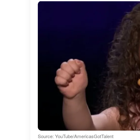
Source: YouTube/AmericasGotTalent