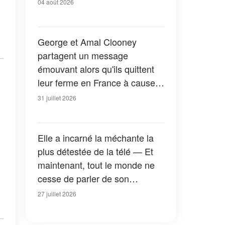
04 août 2026
George et Amal Clooney
partagent un message
émouvant alors qu'ils quittent
leur ferme en France à cause
des feux de forêt — Tous les
31 juillet 2026
détails
Elle a incarné la méchante la
plus détestée de la télé — Et
maintenant, tout le monde ne
cesse de parler de son
apparition dans la nouvelle
27 juillet 2026
version de « La Petite Maison
dans la prairie » — Photos