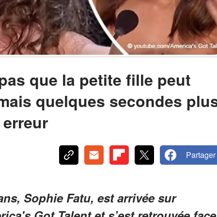
as que la petite fille peut
 mais quelques secondes plu
r erreur
Partager
 ans, Sophie Fatu, est arrivée sur
ica's Got Talent et s’est retrouvée face