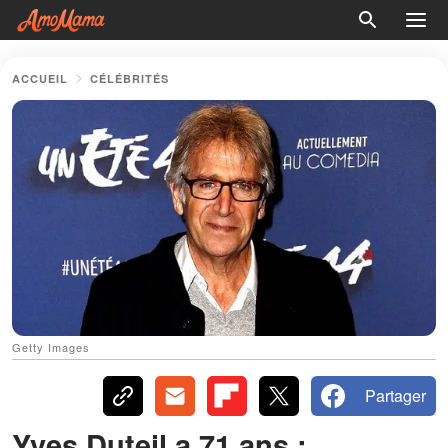
ACCUEIL
CÉLÉBRITÉS
Getty Images
Partager
Yves Duteil a 71 ans :