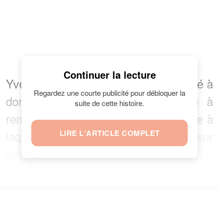
Continuer la lecture
Yves Duteil a d'ailleurs recommmencé à
Regardez une courte publicité pour débloquer la
donner des concerts et il a tenu à
suite de cette histoire.
remercier la médecine moderne grâce à
laquelle il peut à nouveau monter sur
LIRE L'ARTICLE COMPLET
scène.