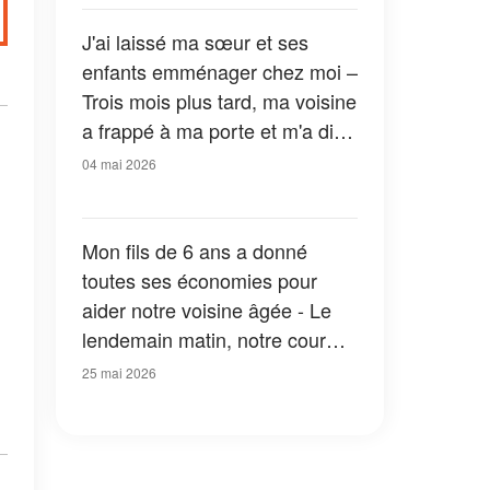
sur elle
J'ai laissé ma sœur et ses
enfants emménager chez moi –
Trois mois plus tard, ma voisine
a frappé à ma porte et m'a dit :
« Vous devriez aller voir ce qu'il
04 mai 2026
y a dans votre cave. Tout de
suite. »
Mon fils de 6 ans a donné
toutes ses économies pour
aider notre voisine âgée - Le
lendemain matin, notre cour
était remplie de tirelires et les
25 mai 2026
voitures de patrouille étaient
partout