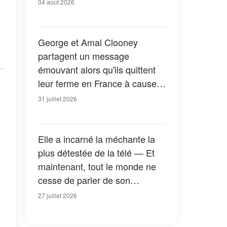
04 août 2026
George et Amal Clooney
partagent un message
émouvant alors qu'ils quittent
leur ferme en France à cause
des feux de forêt — Tous les
31 juillet 2026
détails
Elle a incarné la méchante la
plus détestée de la télé — Et
maintenant, tout le monde ne
cesse de parler de son
apparition dans la nouvelle
27 juillet 2026
version de « La Petite Maison
dans la prairie » — Photos