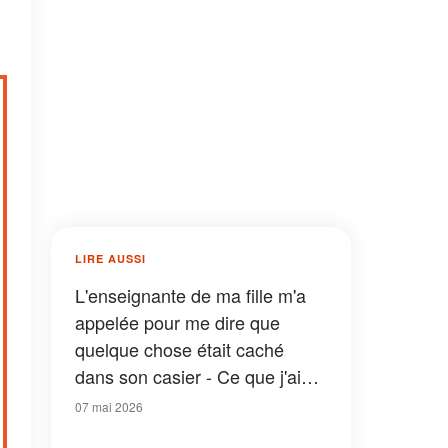
LIRE AUSSI
L'enseignante de ma fille m'a
appelée pour me dire que
quelque chose était caché
dans son casier - Ce que j'ai
trouvé à l'intérieur a changé
07 mai 2026
tout ce que je pensais savoir