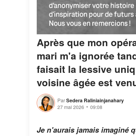
Après que mon opérat
mari m'a ignorée tand
faisait la lessive un
voisine âgée est ve
Par
Sedera Raliniainjanahary
27 mai 2026
09:08
Je n'aurais jamais imaginé qu