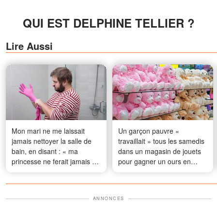
QUI EST DELPHINE TELLIER ?
Lire Aussi
Mon mari ne me laissait
Un garçon pauvre «
jamais nettoyer la salle de
travaillait » tous les samedis
bain, en disant : « ma
dans un magasin de jouets
princesse ne ferait jamais ça
pour gagner un ours en
» – jusqu’à ce qu’un tuyau
peluche — Un jour, le
éclate et que je découvre la
propriétaire du magasin l'a
vérité sous la baignoire
suivi
ANNONCES