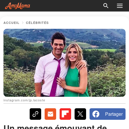
ACCUEIL
CÉLÉBRITÉS
instagram.com/jp.lacoste
Partager
Un message émouvant de