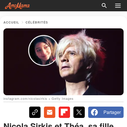
ACCUEIL
CÉLÉBRITÉS
instagram.com/nicolasirkis + Getty Images
Partager
Nicola Sirkis et Théa, sa fille