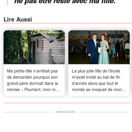
ne pas être resté avec ma fille."
Lire Aussi
Ma petite-fille n’arrêtait pas
La plus jolie fille de l'école
de demander pourquoi son
m'avait invité au bal de fin
grand-père dormait dans la
d'année alors que tout le
remise – Pourtant, mon mari
monde se moquait de mon
était décédé huit mois plus
apparence – 20 ans plus
tôt
tard, elle ne m'a pas
reconnu, et ce que j'ai fait a
ANNONCES
changé sa vie