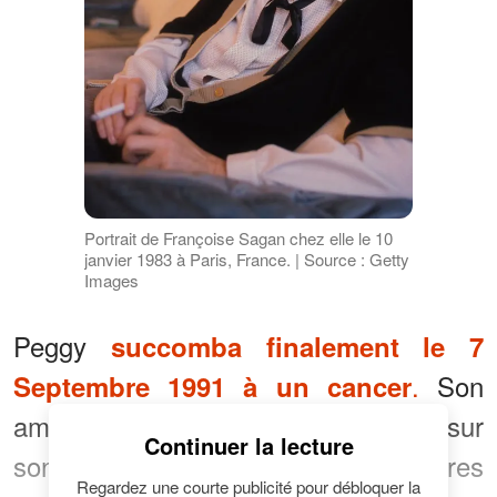
Portrait de Françoise Sagan chez elle le 10
janvier 1983 à Paris, France. | Source : Getty
Images
Peggy
succomba finalement le 7
.
Son
Septembre 1991 à un cancer
amour était tellement profond que sur
Continuer la lecture
son lit d’hôpital et durant les dernières
Regardez une courte publicité pour débloquer la