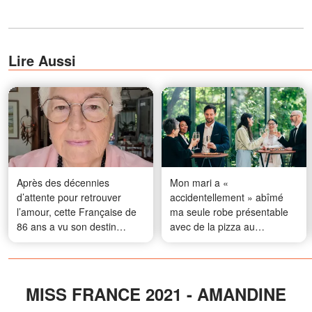
Lire Aussi
Après des décennies
Mon mari a «
d’attente pour retrouver
accidentellement » abîmé
l’amour, cette Française de
ma seule robe présentable
86 ans a vu son destin
avec de la pizza au
basculer dans une affaire
pepperoni pour m'empêcher
inattendue
d'aller à la fête de son
entreprise – Quand il a vu
avec qui j'étais arrivée 30
MISS FRANCE 2021 - AMANDINE
minutes plus tard, il a pâli