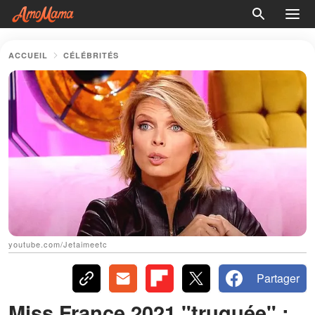
ACCUEIL
CÉLÉBRITÉS
youtube.com/Jetaimeetc
Partager
Miss France 2021 "truquée" :