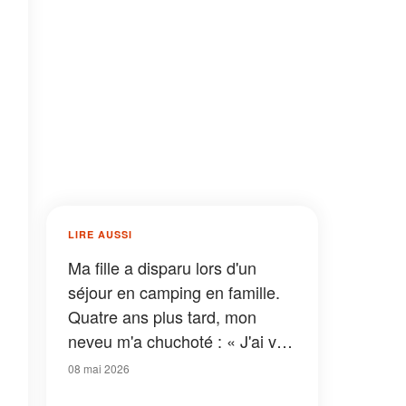
LIRE AUSSI
Ma fille a disparu lors d'un
séjour en camping en famille.
Quatre ans plus tard, mon
neveu m'a chuchoté : « J'ai vu
ce qui s'est réellement passé
08 mai 2026
cette nuit-là. Elle ne s'est pas