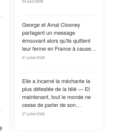
04 août 2026
George et Amal Clooney
partagent un message
émouvant alors qu'ils quittent
leur ferme en France à cause
des feux de forêt — Tous les
31 juillet 2026
détails
Elle a incarné la méchante la
plus détestée de la télé — Et
maintenant, tout le monde ne
cesse de parler de son
apparition dans la nouvelle
27 juillet 2026
version de « La Petite Maison
e
dans la prairie » — Photos