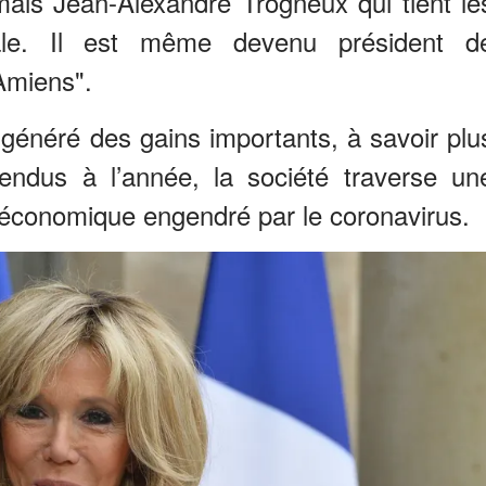
rmais Jean-Alexandre Trogneux qui tient le
liale. Il est même devenu président d
Amiens".
 généré des gains importants, à savoir plu
ndus à l’année, la société traverse un
cit économique engendré par le coronavirus.