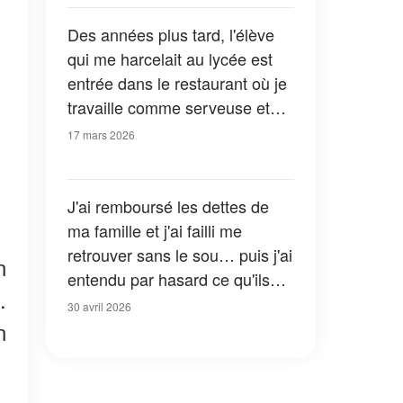
Des années plus tard, l'élève
qui me harcelait au lycée est
entrée dans le restaurant où je
travaille comme serveuse et
s'est mise à se moquer de moi
17 mars 2026
– je n'ai même pas eu le temps
de me défendre avant que le
karma ne la frappe
J'ai remboursé les dettes de
ma famille et j'ai failli me
retrouver sans le sou… puis j'ai
n
entendu par hasard ce qu'ils
.
pensaient vraiment de moi
30 avril 2026
n