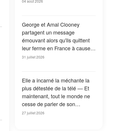
04 août 2026
George et Amal Clooney
partagent un message
émouvant alors qu'ils quittent
leur ferme en France à cause
des feux de forêt — Tous les
31 juillet 2026
détails
Elle a incarné la méchante la
plus détestée de la télé — Et
maintenant, tout le monde ne
cesse de parler de son
apparition dans la nouvelle
27 juillet 2026
version de « La Petite Maison
dans la prairie » — Photos