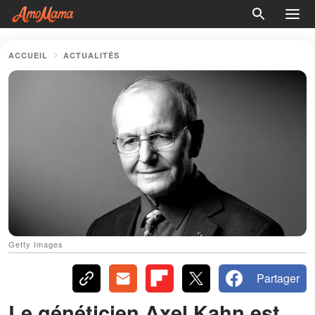
ACCUEIL
ACTUALITÉS
Getty Images
Partager
Le généticien Axel Kahn est