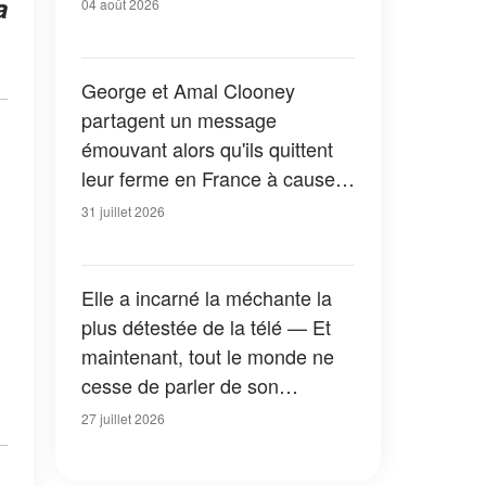
a
04 août 2026
George et Amal Clooney
partagent un message
émouvant alors qu'ils quittent
leur ferme en France à cause
des feux de forêt — Tous les
31 juillet 2026
détails
Elle a incarné la méchante la
plus détestée de la télé — Et
maintenant, tout le monde ne
cesse de parler de son
apparition dans la nouvelle
27 juillet 2026
version de « La Petite Maison
dans la prairie » — Photos