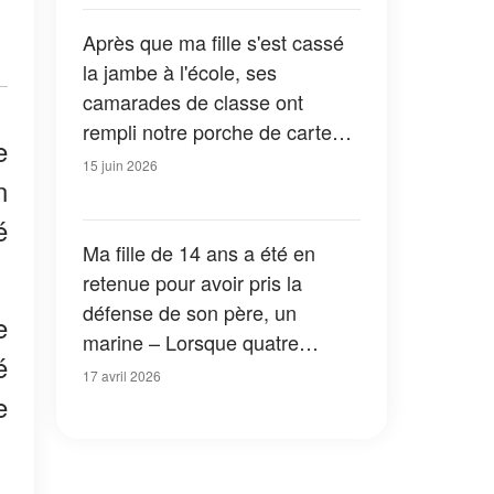
bord de ce vol avec lui. »
Après que ma fille s'est cassé
la jambe à l'école, ses
camarades de classe ont
rempli notre porche de cartes –
e
puis un garçon est resté et m'a
15 juin 2026
n
dit qu'il savait la vérité sur ce
qui lui était arrivé
é
Ma fille de 14 ans a été en
retenue pour avoir pris la
défense de son père, un
e
marine – Lorsque quatre
é
hommes en uniforme ont fait
17 avril 2026
irruption dans l'école, tout le
e
bâtiment est devenu silencieux