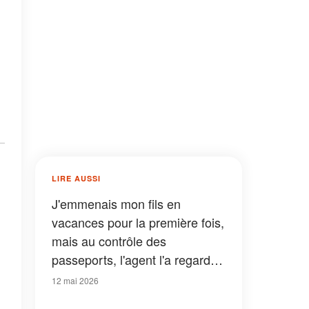
LIRE AUSSI
J'emmenais mon fils en
vacances pour la première fois,
mais au contrôle des
passeports, l'agent l'a regardé
et m'a dit : « Madame, je ne
12 mai 2026
peux pas vous laisser monter à