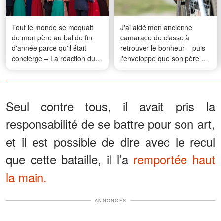
Tout le monde se moquait
J'ai aidé mon ancienne
de mon père au bal de fin
camarade de classe à
d'année parce qu'il était
retrouver le bonheur – puis
concierge – La réaction du
l'enveloppe que son père a
proviseur a fait disparaître
cachée a révélé le plan
tous les sourires dans la
choquant qu'il avait laissé
salle
pour moi
Seul contre tous, il avait pris la
responsabilité de se battre pour son art,
et il est possible de dire avec le recul
que cette bataille, il l’a
remportée haut
la main.
ANNONCES