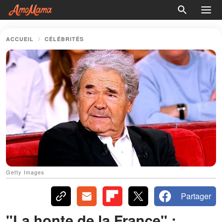
ACCUEIL
CÉLÉBRITÉS
Getty Images
Partager
"La honte de la France" :