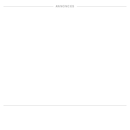
ANNONCES
Le petit garçon faisait partie de ces